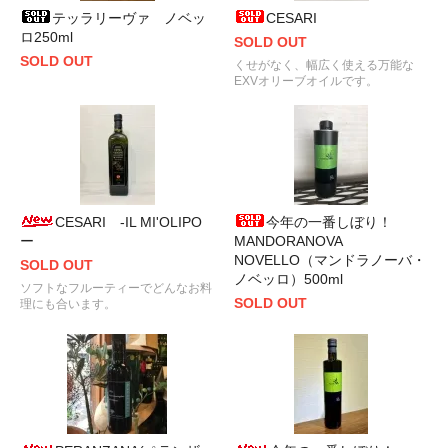
テッラリーヴァ ノベッ
CESARI
ロ250ml
SOLD OUT
SOLD OUT
くせがなく、幅広く使える万能な
EXVオリーブオイルです。
CESARI -IL MI'OLIPO
今年の一番しぼり！
ー
MANDORANOVA
NOVELLO（マンドラノーバ・
SOLD OUT
ノベッロ）500ml
ソフトなフルーティーでどんなお料
SOLD OUT
理にも合います。