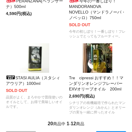
PERANZANA(ペランザー
今年の一番しぼり！
ナ）500ml
MANDORANOVA
NOVELLO（マンドラノーバ・
4,590円(税込)
ノベッロ）750ml
SOLD OUT
今年の初しぼり！一番しぼり！フレ
ッシュでとってもフルーティー。
STASI AULIA（スタシィ
Tre cipressi おすすめ！！マ
アウリア）1000ml
ンダリンオレンジフレーバー
EXVオリーブオイル 200ml
SOLD OUT
2,690円(税込)
品質がよく、まろやかで普段使いの
オイルとして、お得で美味しいオイ
シチリアの有機栽培で作られたマン
ルです。
ダリンオレンジ（みかん）とオリー
ブの実を一緒に搾ったオイル
20
1
12
商品中
-
商品