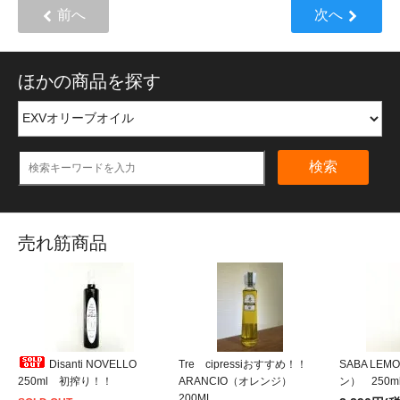
前へ
次へ
ほかの商品を探す
検索
売れ筋商品
Disanti NOVELLO
Tre cipressiおすすめ！！
SABA LE
250ml 初搾り！！
ARANCIO（オレンジ）
ン） 250m
200ML